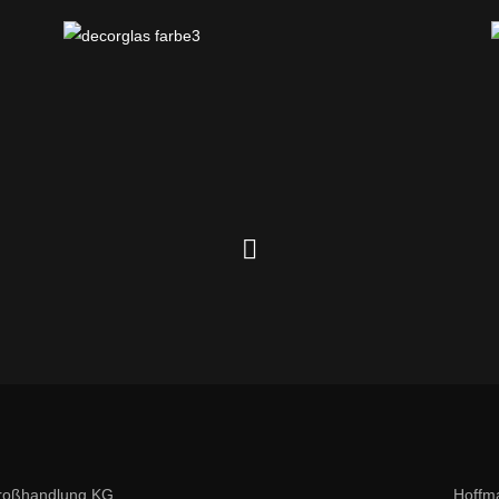
roßhandlung KG
Hoffm