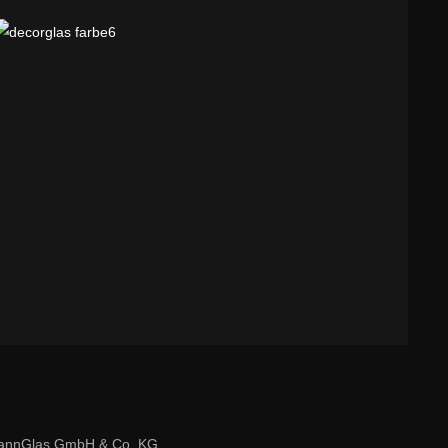
annGlas GmbH & Co. KG