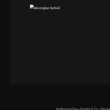
HoffmannGlas GmbH & Co. Glasg