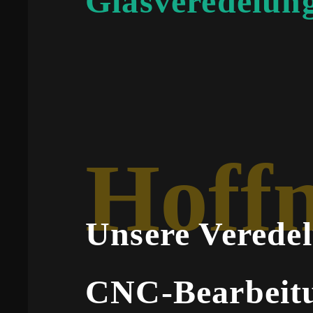
Glasveredelun
Hoff
Unsere Verede
CNC-Bearbeit