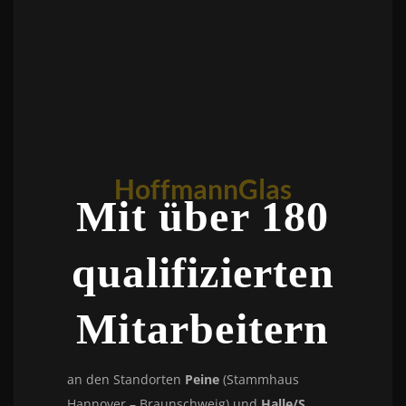
HoffmannGlas
Mit über 180
qualifizierten
Mitarbeitern
an den Standorten
Peine
(Stammhaus
Hannover – Braunschweig) und
Halle/S.